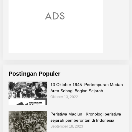
Postingan Populer
13 Oktober 1945: Pertempuran Medan
Area Sebagi Bagian Sejarah
Perjuangan Bangsa
Oktober 13, 2022
Peristiwa Madiun : Kronologi peristiwa
sejarah pemberontan di Indonesia
September 18, 2023