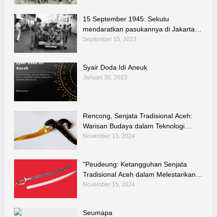
15 September 1945: Sekutu
mendaratkan pasukannya di Jakarta
untuk melucuti tentara Jepang
September 15, 2023
Syair Doda Idi Aneuk
Januari 30, 2023
Rencong, Senjata Tradisional Aceh:
Warisan Budaya dalam Teknologi
Tradisional Indonesia
November 13, 2024
"Peudeung: Ketangguhan Senjata
Tradisional Aceh dalam Melestarikan
Kebudayaan dan Teknologi Warisan
November 15, 2024
Leluhur"
Seumapa