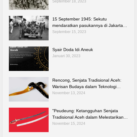
September 18, 2023
15 September 1945: Sekutu
mendaratkan pasukannya di Jakarta
untuk melucuti tentara Jepang
September 15, 2023
Syair Doda Idi Aneuk
Januari 30, 2023
Rencong, Senjata Tradisional Aceh:
Warisan Budaya dalam Teknologi
Tradisional Indonesia
November 13, 2024
"Peudeung: Ketangguhan Senjata
Tradisional Aceh dalam Melestarikan
Kebudayaan dan Teknologi Warisan
November 15, 2024
Leluhur"