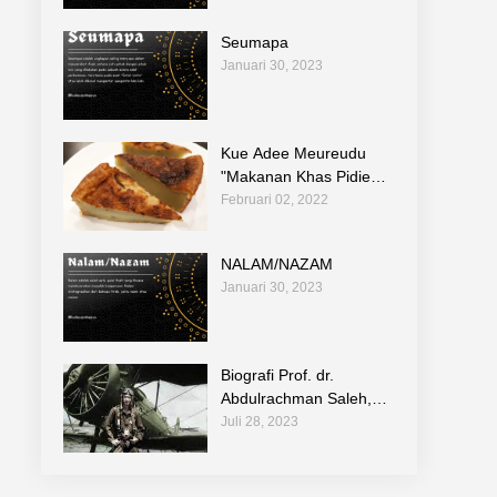
Seumapa
Januari 30, 2023
Kue Adee Meureudu
"Makanan Khas Pidie
Jaya"
Februari 02, 2022
NALAM/NAZAM
Januari 30, 2023
Biografi Prof. dr.
Abdulrachman Saleh,
Sp.F (1 Juli 1909 – 29
Juli 28, 2023
Juli 1947)