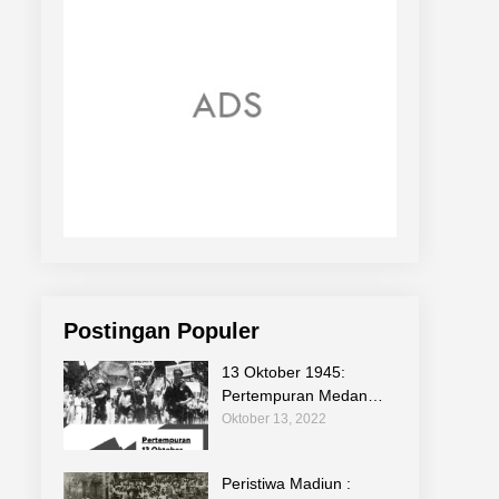
Postingan Populer
13 Oktober 1945:
Pertempuran Medan
Area Sebagi Bagian
Oktober 13, 2022
Sejarah Perjuangan
Bangsa
Peristiwa Madiun :