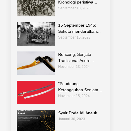
Kronologi peristiwa
sejarah pemberontan di
September 18, 2023
Indonesia
15 September 1945:
Sekutu mendaratkan
pasukannya di Jakarta
September 15, 2023
untuk melucuti tentara
Jepang
Rencong, Senjata
Tradisional Aceh:
Warisan Budaya dalam
November 13, 2024
Teknologi Tradisional
Indonesia
"Peudeung:
Ketangguhan Senjata
Tradisional Aceh dalam
November 15, 2024
Melestarikan
Kebudayaan dan
Syair Doda Idi Aneuk
Teknologi Warisan
Januari 30, 2023
Leluhur"