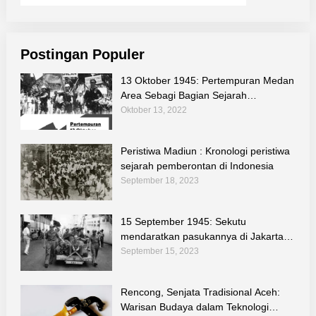
Postingan Populer
13 Oktober 1945: Pertempuran Medan
Area Sebagi Bagian Sejarah
Perjuangan Bangsa
Oktober 13, 2022
Peristiwa Madiun : Kronologi peristiwa
sejarah pemberontan di Indonesia
September 18, 2023
15 September 1945: Sekutu
mendaratkan pasukannya di Jakarta
untuk melucuti tentara Jepang
September 15, 2023
Rencong, Senjata Tradisional Aceh:
Warisan Budaya dalam Teknologi