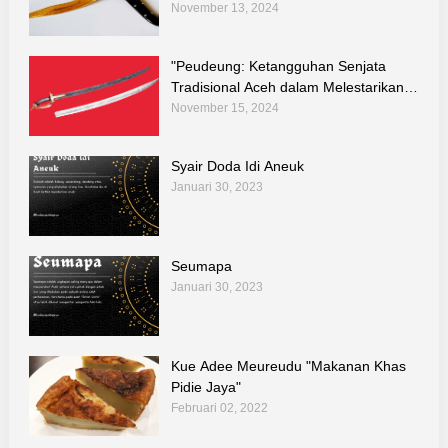
Tradisional Indonesia
November 13, 2024
"Peudeung: Ketangguhan Senjata
Tradisional Aceh dalam Melestarikan
Kebudayaan dan Teknologi Warisan
November 15, 2024
Leluhur"
Syair Doda Idi Aneuk
Januari 30, 2023
Seumapa
Januari 30, 2023
Kue Adee Meureudu "Makanan Khas
Pidie Jaya"
Februari 02, 2022