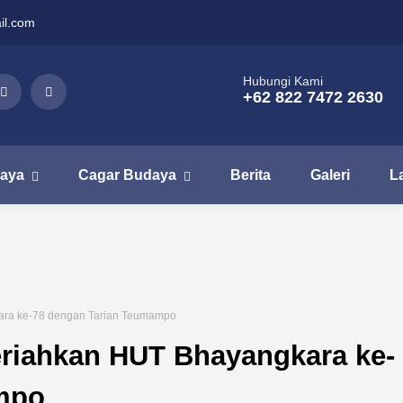
il.com
Hubungi Kami
+62 822 7472 2630
aya
Cagar Budaya
Berita
Galeri
L
ara ke-78 dengan Tarian Teumampo
riahkan HUT Bhayangkara ke-
mpo