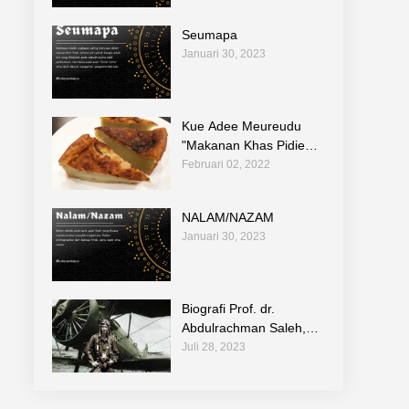
Seumapa
Januari 30, 2023
Kue Adee Meureudu
"Makanan Khas Pidie
Jaya"
Februari 02, 2022
NALAM/NAZAM
Januari 30, 2023
Biografi Prof. dr.
Abdulrachman Saleh,
Sp.F (1 Juli 1909 – 29
Juli 28, 2023
Juli 1947)