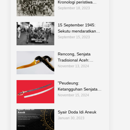
Kronologi peristiwa
sejarah pemberontan di
September 18, 2023
Indonesia
15 September 1945:
Sekutu mendaratkan
pasukannya di Jakarta
September 15, 2023
untuk melucuti tentara
Jepang
Rencong, Senjata
Tradisional Aceh:
Warisan Budaya dalam
November 13, 2024
Teknologi Tradisional
Indonesia
"Peudeung:
Ketangguhan Senjata
Tradisional Aceh dalam
November 15, 2024
Melestarikan
Kebudayaan dan
Syair Doda Idi Aneuk
Teknologi Warisan
Januari 30, 2023
Leluhur"