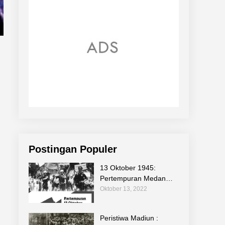
Postingan Populer
13 Oktober 1945:
Pertempuran Medan
Area Sebagi Bagian
Oktober 13, 2022
Sejarah Perjuangan
Bangsa
Peristiwa Madiun :