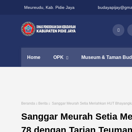
Meureudu, Kab. Pidie Jaya
budayapijay@gma
Home
OPK
Museum & Taman Bud
Beranda
Berita
Sanggar Meurah Setia Meriahkan HUT Bhayangk
Sanggar Meurah Setia Me
78 dengan Tarian Teuma