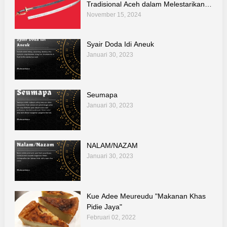
Tradisional Aceh dalam Melestarikan
Kebudayaan dan Teknologi Warisan
November 15, 2024
Leluhur"
Syair Doda Idi Aneuk
Januari 30, 2023
Seumapa
Januari 30, 2023
NALAM/NAZAM
Januari 30, 2023
Kue Adee Meureudu "Makanan Khas
Pidie Jaya"
Februari 02, 2022