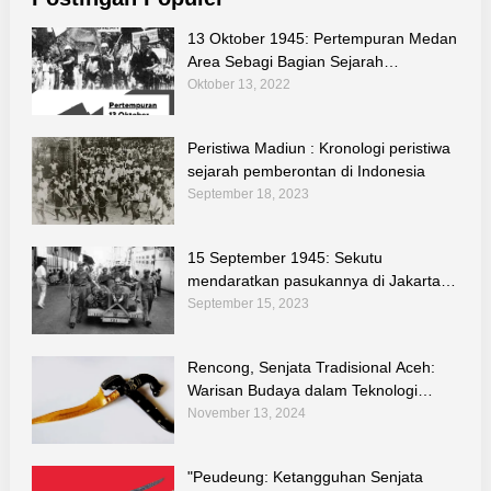
13 Oktober 1945: Pertempuran Medan
Area Sebagi Bagian Sejarah
Perjuangan Bangsa
Oktober 13, 2022
Peristiwa Madiun : Kronologi peristiwa
sejarah pemberontan di Indonesia
September 18, 2023
15 September 1945: Sekutu
mendaratkan pasukannya di Jakarta
untuk melucuti tentara Jepang
September 15, 2023
Rencong, Senjata Tradisional Aceh:
Warisan Budaya dalam Teknologi
Tradisional Indonesia
November 13, 2024
"Peudeung: Ketangguhan Senjata