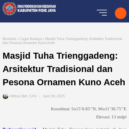
Beranda
Cagar Budaya
Masjid Tuha Trienggadeng: Arsitektur Tradisional
dan Pesona Ornamen Kuno Aceh
Masjid Tuha Trienggadeng:
Arsitektur Tradisional dan
Pesona Ornamen Kuno Aceh
Afdhal ZIkri, S.Pd
April 09, 2025
Koordinat: 5o15’0.85’’N, 96o11’30.75’’E
Elevasi: 13 mdpl