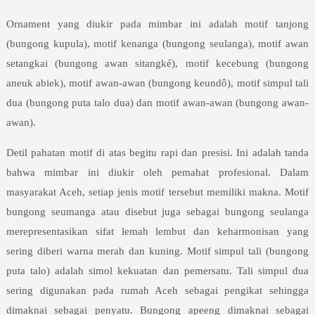
Ornament yang diukir pada mimbar ini adalah motif tanjong
(bungong kupula), motif kenanga (bungong seulanga), motif awan
setangkai (bungong awan sitangké), motif kecebung (bungong
aneuk abiek), motif awan-awan (bungong keundô), motif simpul tali
dua (bungong puta talo dua) dan motif awan-awan (bungong awan-
awan).
Detil pahatan motif di atas begitu rapi dan presisi. Ini adalah tanda
bahwa mimbar ini diukir oleh pemahat profesional. Dalam
masyarakat Aceh, setiap jenis motif tersebut memiliki makna. Motif
bungong seumanga atau disebut juga sebagai bungong seulanga
merepresentasikan sifat lemah lembut dan keharmonisan yang
sering diberi warna merah dan kuning. Motif simpul tali (bungong
puta talo) adalah simol kekuatan dan pemersatu. Tali simpul dua
sering digunakan pada rumah Aceh sebagai pengikat sehingga
dimaknai sebagai penyatu. Bungong apeeng dimaknai sebagai