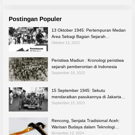
Postingan Populer
13 Oktober 1945: Pertempuran Medan
Area Sebagi Bagian Sejarah
Perjuangan Bangsa
Oktober 13, 2022
Peristiwa Madiun : Kronologi peristiwa
sejarah pemberontan di Indonesia
September 18, 2023
15 September 1945: Sekutu
mendaratkan pasukannya di Jakarta
untuk melucuti tentara Jepang
September 15, 2023
Rencong, Senjata Tradisional Aceh:
Warisan Budaya dalam Teknologi
Tradisional Indonesia
November 13, 2024