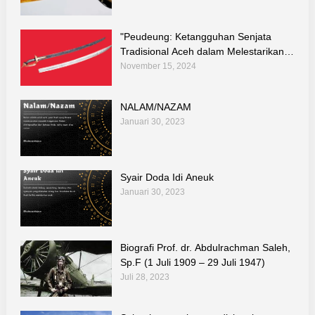
"Peudeung: Ketangguhan Senjata
Tradisional Aceh dalam Melestarikan
Kebudayaan dan Teknologi Warisan
November 15, 2024
Leluhur"
NALAM/NAZAM
Januari 30, 2023
Syair Doda Idi Aneuk
Januari 30, 2023
Biografi Prof. dr. Abdulrachman Saleh,
Sp.F (1 Juli 1909 – 29 Juli 1947)
Juli 28, 2023