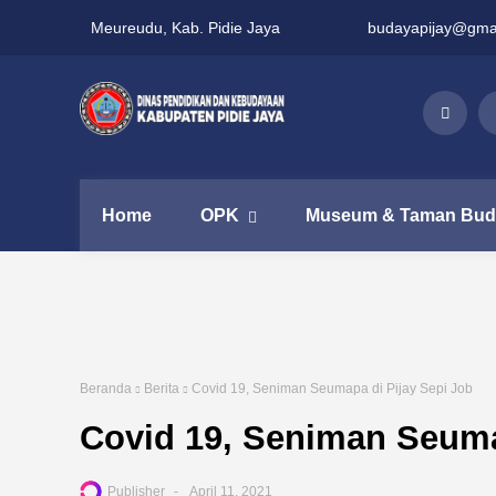
Meureudu, Kab. Pidie Jaya
budayapijay@gma
Home
OPK
Museum & Taman Bud
Beranda
Berita
Covid 19, Seniman Seumapa di Pijay Sepi Job
Covid 19, Seniman Seuma
Publisher
April 11, 2021