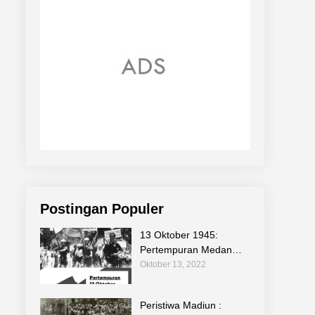
Postingan Populer
13 Oktober 1945:
Pertempuran Medan
Area Sebagi Bagian
Oktober 13, 2022
Sejarah Perjuangan
Bangsa
Peristiwa Madiun :