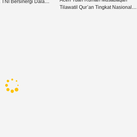
 TNI Bersinergi Dalam
Tilawatil Qur’an Tingkat Nasional
mbersihan dan
XXXIII 2028: Momentum Penguata
itus Masjid Madinah
Syiar Islam dan Identitas Serambi
r Bandang
Mekkah