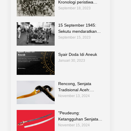
Kronologi peristiwa
sejarah pemberontan di
September 18, 2023
Indonesia
15 September 1945:
Sekutu mendaratkan
pasukannya di Jakarta
September 15, 2023
untuk melucuti tentara
Jepang
Syair Doda Idi Aneuk
Januari 30, 2023
Rencong, Senjata
Tradisional Aceh:
Warisan Budaya dalam
November 13, 2024
Teknologi Tradisional
Indonesia
"Peudeung:
Ketangguhan Senjata
Tradisional Aceh dalam
November 15, 2024