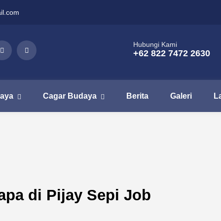
il.com
Hubungi Kami
+62 822 7472 2630
aya
Cagar Budaya
Berita
Galeri
L
pa di Pijay Sepi Job